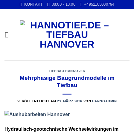
Zum
KONTAKT
08:00 - 18:00
+4951185000794
Inhalt
springen
TIEFBAU HANNOVER
Mehrphasige Baugrundmodelle im
Tiefbau
VERÖFFENTLICHT AM
23. MÄRZ 2026
VON
HANNOADMIN
Hydraulisch-geotechnische Wechselwirkungen im