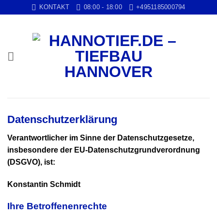
Zum
KONTAKT
08:00 - 18:00
+4951185000794
Inhalt
springen
Datenschutzerklärung
Verantwortlicher im Sinne der Datenschutzgesetze,
insbesondere der EU-Datenschutzgrundverordnung
(DSGVO), ist:
Konstantin Schmidt
Ihre Betroffenenrechte